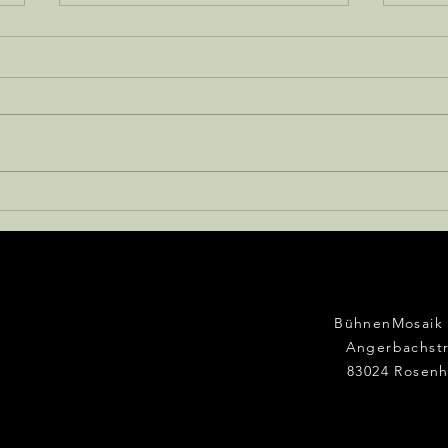
Werwolf
Der 
BühnenMosaik 
Angerbachstr
83024 Rosen