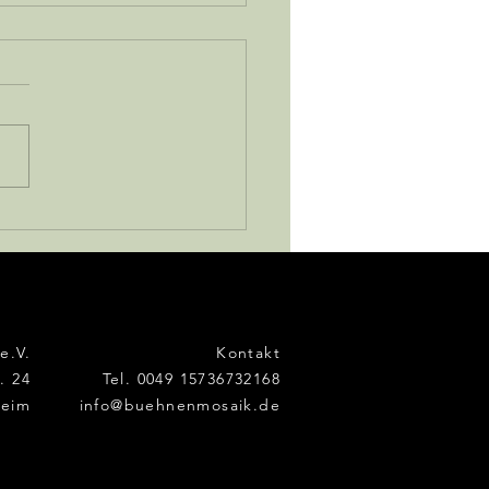
kleine Tag
e.V.
Kontakt
. 24
Tel. 0049 15736732168
heim
info@buehnenmosaik.de